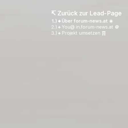
↸ Zurück zur Lead-Page
⒈)🔸Über forum-news.at ☀️
⒉)🔸You@ in.forum-news.at
＠
⒊)🔸Projekt umsetzen ䷴